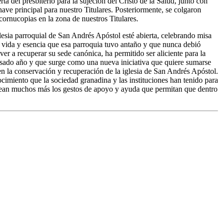
ta del presbiterio para la sujeción del Cristo de la Salud, junto con
a nave principal para nuestro Titulares. Posteriormente, se colgaron
ornucopias en la zona de nuestros Titulares.
glesia parroquial de San Andrés Apóstol esté abierta, celebrando misa
 la vida y esencia que esa parroquia tuvo antaño y que nunca debió
er a recuperar su sede canónica, ha permitido ser aliciente para la
asado año y que surge como una nueva iniciativa que quiere sumarse
 en la conservación y recuperación de la iglesia de San Andrés Apóstol.
ocimiento que la sociedad granadina y las instituciones han tenido para
, sean muchos más los gestos de apoyo y ayuda que permitan que dentro