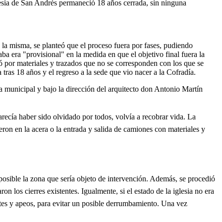
lesia de San Andrés permaneció 18 años cerrada, sin ninguna
la misma, se planteó que el proceso fuera por fases, pudiendo
aba era "provisional" en la medida en que el objetivo final fuera la
tó por materiales y trazados que no se corresponden con los que se
ia tras 18 años y el regreso a la sede que vio nacer a la Cofradía.
a municipal y bajo la dirección del arquitecto don Antonio Martín
parecía haber sido olvidado por todos, volvía a recobrar vida. La
ieron en la acera o la entrada y salida de camiones con materiales y
 posible la zona que sería objeto de intervención. Además, se procedió
on los cierres existentes. Igualmente, si el estado de la iglesia no era
antes y apeos, para evitar un posible derrumbamiento. Una vez