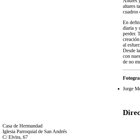
Andrés y
altares t
cuadros 
En defin
diaria y
perder. 
creación
al esfue
Desde la
con nues
de no mu
Fotogra
Jorge M
Dire
Casa de Hermandad
Iglesia Parroquial de San Andrés
C/ Elvira, 67