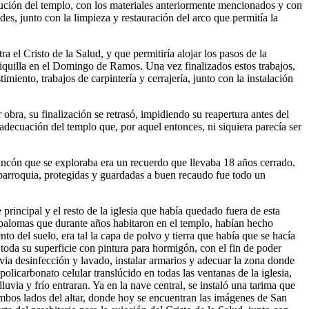
ribución del templo, con los materiales anteriormente mencionados y con
edes, junto con la limpieza y restauración del arco que permitía la
 el Cristo de la Salud, y que permitiría alojar los pasos de la
orriquilla en el Domingo de Ramos. Una vez finalizados estos trabajos,
imiento, trabajos de carpintería y cerrajería, junto con la instalación
obra, su finalización se retrasó, impidiendo su reapertura antes del
decuación del templo que, por aquel entonces, ni siquiera parecía ser
 rincón que se exploraba era un recuerdo que llevaba 18 años cerrado.
a parroquia, protegidas y guardadas a buen recaudo fue todo un
principal y el resto de la iglesia que había quedado fuera de esta
as palomas que durante años habitaron en el templo, habían hecho
o del suelo, era tal la capa de polvo y tierra que había que se hacía
 toda su superficie con pintura para hormigón, con el fin de poder
via desinfección y lavado, instalar armarios y adecuar la zona donde
policarbonato celular translúcido en todas las ventanas de la iglesia,
luvia y frío entraran. Ya en la nave central, se instaló una tarima que
ambos lados del altar, donde hoy se encuentran las imágenes de San