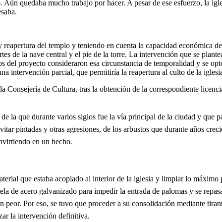
. Aún quedaba mucho trabajo por hacer. A pesar de ese esfuerzo, la ig
esaba.
y reapertura del templo y teniendo en cuenta la capacidad económica de 
es de la nave central y el pie de la torre. La intervención que se plante
rios del proyecto consideraron esa circunstancia de temporalidad y se op
una intervención parcial, que permitiría la reapertura al culto de la igles
a Consejería de Cultura, tras la obtención de la correspondiente licenci
de la que durante varios siglos fue la vía principal de la ciudad y que 
vitar pintadas y otras agresiones, de los arbustos que durante años crec
nvirtiendo en un hecho
.
aterial que estaba acopiado al interior de la iglesia y limpiar lo máximo
 tela de acero galvanizado para impedir la entrada de palomas y se repasar
aún peor. Por eso, se tuvo que proceder a su consolidación mediante tir
zar la intervención definitiva.