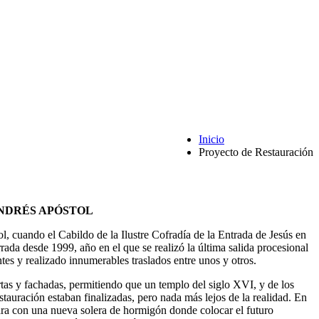
Inicio
Proyecto de Restauración
 en Jerusalén
Descarga aquí tu solicitud
ANDRÉS APÓSTOL
, cuando el Cabildo de la Ilustre Cofradía de la Entrada de Jesús en
rada desde 1999, año en el que se realizó la última salida procesional
es y realizado innumerables traslados entre unos y otros.
rtas y fachadas, permitiendo que un templo del siglo XVI, y de los
tauración estaban finalizadas, pero nada más lejos de la realidad. En
ontara con una nueva solera de hormigón donde colocar el futuro