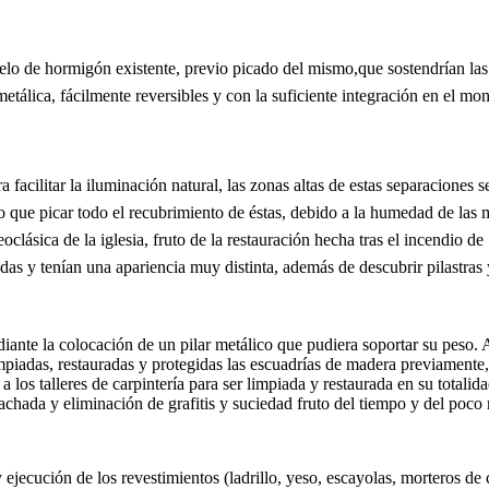
suelo de hormigón existente, previo picado del mismo,
que sostendrían las
metálica, fácilmente reversibles y con la suficiente integración en el m
a facilitar la iluminación natural, las zonas altas de estas separaciones
ubo que picar todo el recubrimiento de éstas, debido a la humedad de las
ásica de la iglesia, fruto de la restauración hecha tras el incendio de
as y tenían una apariencia muy distinta, además de descubrir pilastras
diante la colocación de un pilar metálico que pudiera soportar su peso. A
limpiadas, restauradas y protegidas las escuadrías de madera previamente,
 a los talleres de carpintería para ser limpiada y restaurada en su totalid
fachada y eliminación de grafitis y suciedad fruto del tiempo y del poco
jecución de los revestimientos (ladrillo, yeso, escayolas, morteros de ca