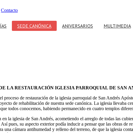
Contacto
ÍAS
SEDE CANÓNICA
ANIVERSARIOS
MULTIMEDIA
Noticias 75 Aniversario
Iglesia parroquial de
Fundacional
San Andrés Apóstol
Hazte Hermano
Boletín "Palmas y Olivos"
Noticias Centenario Jesús
Proyecto de
de la Entrada en Jerusalén
Restauración
Centenario Jesús de la Entrada
Noticias 50 Aniversario
Horarios
Historia
Ntra. Sra. de la Paz
DE LA RESTAURACIÓN IGLESIA PARROQUIAL DE SAN 
 proceso de restauración de la iglesia parroquial de San Andrés Apóstol
ecto de rehabilitación de nuestra sede canónica. La iglesia llevaba cer
e que todos conocemos, habiendo permanecido en cuatro templos diferent
 en la iglesia de San Andrés, acometiendo el arreglo de todas las cubie
í pues, su aspecto exterior podía inducir a pensar que las obras de res
cutara una cámara antihumedad y relleno del terreno, de que la iglesia c