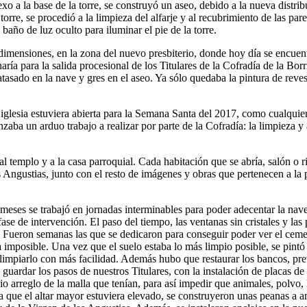
exo a la base de la torre, se construyó un aseo, debido a la nueva dist
 torre, se procedió a la limpieza del alfarje y al recubrimiento de las par
año de luz oculto para iluminar el pie de la torre.
dimensiones, en la zona del nuevo presbiterio, donde hoy día se encuentra
haría para la salida procesional de los Titulares de la Cofradía de la B
ratasado en la nave y gres en el aseo. Ya sólo quedaba la pintura de revest
iglesia estuviera abierta para la Semana Santa del 2017, como cualquier 
a un arduo trabajo a realizar por parte de la Cofradía: la limpieza y a
 al templo y a la casa parroquial. Cada habitación que se abría, salón o
as Angustias, junto con el resto de imágenes y obras que pertenecen a l
meses se trabajó en jornadas interminables para poder adecentar la nave 
fase de intervención. El paso del tiempo, las ventanas sin cristales y l
. Fueron semanas las que se dedicaron para conseguir poder ver el cement
a imposible. Una vez que el suelo estaba lo más limpio posible, se pintó
 limpiarlo con más facilidad. Además hubo que restaurar los bancos, pre
 guardar los pasos de nuestros Titulares, con la instalación de placas de 
o arreglo de la malla que tenían, para así impedir que animales, polvo, l
ía que el altar mayor estuviera elevado, se construyeron unas peanas a 