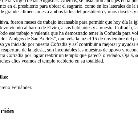
 de la Virgen de las Angustias. Además, se instalaron anclajes en la puer
anto en el presbiterio para ubicar el sagrario, como en los laterales de l
de grandes dimensiones a ambos lados del presbiterio y unos doseles y c
itiva, fueron meses de trabajo incansable para permitir que hoy día la i
 devolviendo al barrio de Elvira, a sus habitantes y a nuestra Cofradía,
Todo ese trabajo y valentía que ha demostrado tener la Cofradía para volv
 de “Amigos de San Andrés”, que veía la luz el 15 de noviembre del p
rzo ya iniciado por nuestra Cofradía y así contribuir a mejorar y ayudar
 reapertura de la iglesia, son incontables las muestras de apoyo y recon
tra Cofradía por lograr reabrir un templo que parecía olvidado. Ojalá
chos años veamos el templo reabierto en su totalidad.
fías
:
oreno Fernández
cción