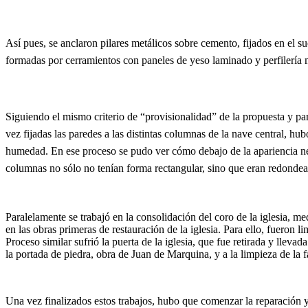
Así
pues, se anclaron pilares metálicos sobre cemento, fijados en el 
formadas por cerramientos con paneles d
e yeso laminado y perfilería 
S
iguiendo el mismo criterio de “provisionalidad” de la propuesta y par
vez fijadas las paredes a las distintas columnas de la nave central, h
humedad. En ese proceso se pudo ver cómo debajo de la apariencia neocl
columnas no sólo no tenían forma rectangular, sino que eran redondead
Paralelamente se trabajó en la consolidación del coro de la iglesia, me
en las obras primeras de restauración de la iglesia. Para ello, fueron 
Proceso similar sufrió la puerta de la iglesia, que fue retirada y llevada
la portada de piedra, obra de Juan de Marquina, y a la limpieza de la 
Una vez finalizados estos trabajos, hubo que comenzar la reparación y e