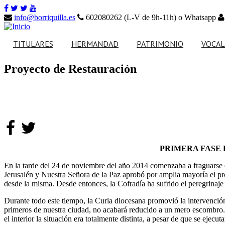
info@borriquilla.es
602080262 (L-V de 9h-11h) o Whatsapp
TITULARES
HERMANDAD
PATRIMONIO
VOCAL
Proyecto de Restauración
Nuestro Padre Jesús en
Ajuar de Nuestros
la Entrada en Jerusalén
Titulares
Saludo del Hermano Mayor
Hazte Hermano Activo
Nuestra Señora de la
Paso de misterio
Paz
Junta de Gobierno
Secretaría
Paso de palio
Noticias
Calendario de actos
Patrimonio Musical
PRIMERA FASE 
Calendario de eventos
Reparto Tarjetas de Sitio
Enseres
En la tarde del 24 de noviembre del año 2014 comenzaba a fraguarse el
Jerusalén y Nuestra Señora de la Paz aprobó por amplia mayoría el proy
Normas
desde la misma. Desde entonces, la Cofradía ha sufrido el peregrinaj
Durante todo este tiempo, la Curia diocesana promovió la intervención
primeros de nuestra ciudad, no acabará reducido a un mero escombro. As
el interior la situación era totalmente distinta, a pesar de que se eje