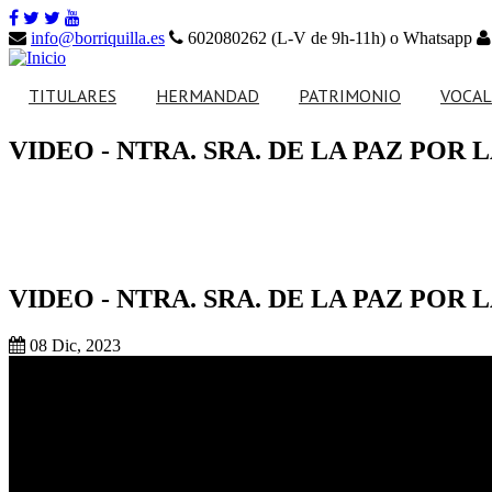
info@borriquilla.es
602080262 (L-V de 9h-11h) o Whatsapp
TITULARES
HERMANDAD
PATRIMONIO
VOCAL
VIDEO - NTRA. SRA. DE LA PAZ PO
Nuestro Padre Jesús en
Ajuar de Nuestros
la Entrada en Jerusalén
Titulares
Saludo del Hermano Mayor
Hazte Hermano Activo
Nuestra Señora de la
Paso de misterio
Paz
Junta de Gobierno
Secretaría
Paso de palio
VIDEO - NTRA. SRA. DE LA PAZ PO
Noticias
Calendario de actos
Patrimonio Musical
Calendario de eventos
Reparto Tarjetas de Sitio
08 Dic, 2023
Enseres
Normas