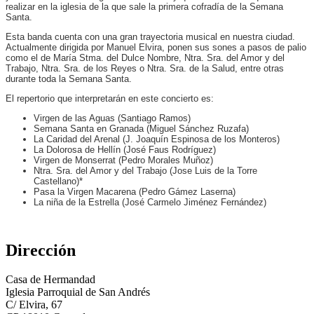
realizar en la iglesia de la que sale la primera cofradía de la Semana
Santa.
Esta banda cuenta con una gran trayectoria musical en nuestra ciudad.
Actualmente dirigida por Manuel Elvira, ponen sus sones a pasos de palio
como el de María Stma. del Dulce Nombre, Ntra. Sra. del Amor y del
Trabajo, Ntra. Sra. de los Reyes o Ntra. Sra. de la Salud, entre otras
durante toda la Semana Santa.
El repertorio que interpretarán en este concierto es:
Virgen de las Aguas (Santiago Ramos)
Semana Santa en Granada (Miguel Sánchez Ruzafa)
La Caridad del Arenal (J. Joaquín Espinosa de los Monteros)
La Dolorosa de Hellín (José Faus Rodríguez)
Virgen de Monserrat (Pedro Morales Muñoz)
Ntra. Sra. del Amor y del Trabajo (Jose Luis de la Torre
Castellano)*
Pasa la Virgen Macarena (Pedro Gámez Laserna)
La niña de la Estrella (José Carmelo Jiménez Fernández)
Dirección
Casa de Hermandad
Iglesia Parroquial de San Andrés
C/ Elvira, 67