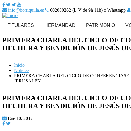
info@borriquilla.es
602080262 (L-V de 9h-11h) o Whatsapp
TITULARES
HERMANDAD
PATRIMONIO
V
PRIMERA CHARLA DEL CICLO DE C
Nuestro Padre Jesús en
Ajuar de Nuestros
HECHURA Y BENDICIÓN DE JESÚS D
la Entrada en Jerusalén
Titulares
Saludo del Hermano Mayor
Hazte Hermano Activo
Nuestra Señora de la
Paso de misterio
Paz
Inicio
Junta de Gobierno
Secretaría
Noticias
Paso de palio
PRIMERA CHARLA DEL CICLO DE CONFERENCIAS C
Noticias
Calendario de actos
JERUSALÉN
Patrimonio Musical
Calendario de eventos
Reparto Tarjetas de Sitio
Enseres
PRIMERA CHARLA DEL CICLO DE C
Normas
HECHURA Y BENDICIÓN DE JESÚS D
Ene 10, 2017