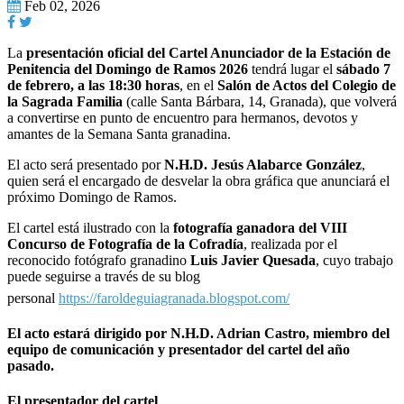
Feb 02, 2026
La
presentación oficial del Cartel Anunciador de la Estación de
Penitencia del Domingo de Ramos 2026
tendrá lugar el
sábado 7
de febrero, a las 18:30 horas
, en el
Salón de Actos del Colegio de
la Sagrada Familia
(calle Santa Bárbara, 14, Granada), que volverá
a convertirse en punto de encuentro para hermanos, devotos y
amantes de la Semana Santa granadina.
El acto será presentado por
N.H.D. Jesús Alabarce González
,
quien será el encargado de desvelar la obra gráfica que anunciará el
próximo Domingo de Ramos.
El cartel está ilustrado con la
fotografía ganadora del VIII
Concurso de Fotografía de la Cofradía
, realizada por el
reconocido fotógrafo granadino
Luis Javier Quesada
, cuyo trabajo
puede seguirse a través de su blog
personal
https://faroldeguiagranada.blogspot.com/
El acto estará dirigido por N.H.D. Adrian Castro, miembro del
equipo de comunicación y presentador del cartel del año
pasado.
El presentador del cartel