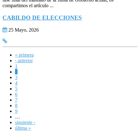
compartimos el artículo ...
CABILDO DE ELECCIONES
25 Mayo, 2026
« primera
Páginas
‹ anterior
1
2
3
4
5
6
7
8
9
…
siguiente ›
última »