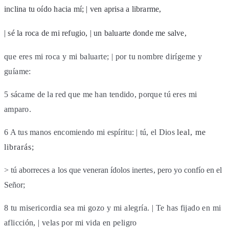
inclina tu oído hacia mí; | ven aprisa a librarme,
| sé la roca de mi refugio, | un baluarte donde me
salve,
que eres mi roca y mi baluarte; | por tu nombre
dirígeme y
guíame:
5 sácame de la red que me han tendido, porque tú
eres mi
amparo.
6 A tus manos encomiendo mi espíritu: | tú, el Dios
leal, me
librarás;
> tú aborreces a los que veneran ídolos inertes,
pero yo confío en el
Señor;
8 tu misericordia sea mi gozo y mi alegría. | Te
has fijado en mi
aflicción, | velas por mi vida en peligro