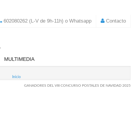
602080262 (L-V de 9h-11h) o Whatsapp
Contacto
MULTIMEDIA
Inicio
s"
GANADORES DEL VIII CONCURSO POSTALES DE NAVIDAD 2025
 Entrada en Jerusalén
Descarga aquí tu solicitud