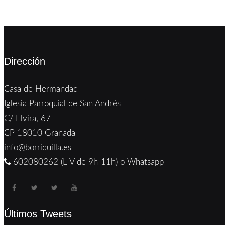
Dirección
Casa de Hermandad
Iglesia Parroquial de San Andrés
C/ Elvira, 67
CP 18010 Granada
info@borriquilla.es
602080262 (L-V de 9h-11h) o Whatsapp
Últimos Tweets