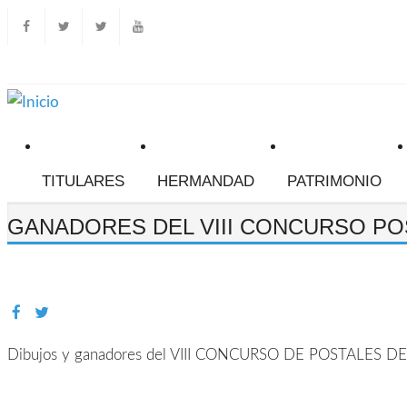
TITULARES
HERMANDAD
PATRIMONIO
GANADORES DEL VIII CONCURSO POS
Saludo del Hermano Mayor
Hazte Hermano Activo
Junta de Gobierno
Secretaría
Noticias
Calendario de actos
Dibujos y ganadores del VIII CONCURSO DE POSTALES 
Calendario de eventos
Reparto Tarjetas de Sitio
Normas