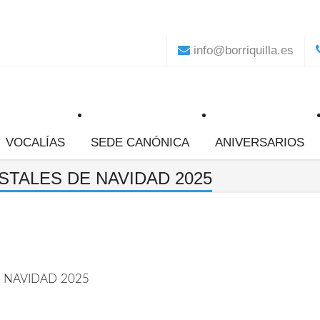
info@borriquilla.es
VOCALÍAS
SEDE CANÓNICA
ANIVERSARIOS
TALES DE NAVIDAD 2025
Boletín "Palmas y Olivo
Hazte Hermano
Centenario Jesús de la
Historia
DE NAVIDAD 2025