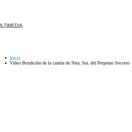
LTIMEDIA
Inicio
Video Bendición de la cartela de Ntra. Sra. del Perpetuo Socorro
 en Jerusalén
Descarga aquí tu solicitud