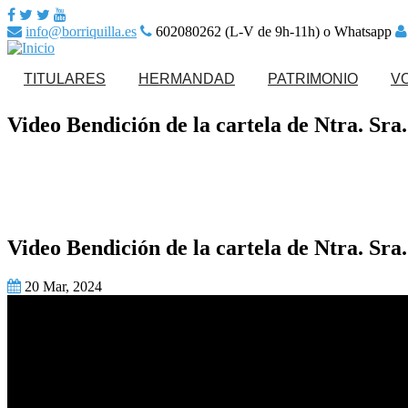
info@borriquilla.es
602080262 (L-V de 9h-11h) o Whatsapp
TITULARES
HERMANDAD
PATRIMONIO
V
Video Bendición de la cartela de Ntra. Sra
Nuestro Padre Jesús en
Ajuar de Nuestros
la Entrada en Jerusalén
Titulares
Saludo del Hermano Mayor
Hazte Hermano Activo
Nuestra Señora de la
Paso de misterio
Paz
Junta de Gobierno
Secretaría
Paso de palio
Video Bendición de la cartela de Ntra. Sra
Noticias
Calendario de actos
Patrimonio Musical
Calendario de eventos
Reparto Tarjetas de Sitio
20 Mar, 2024
Enseres
Normas