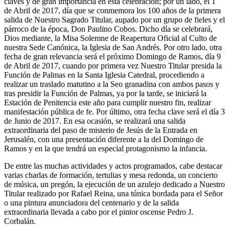
claves y de gran importancia en esta celebración; por un lado, el 1
de Abril de 2017, día que se conmemora los 100 años de la primera
salida de Nuestro Sagrado Titular, aupado por un grupo de fieles y el
párroco de la época, Don Paulino Cobos. Dicho día se celebrará,
Dios mediante, la Misa Solemne de Reapertura Oficial al Culto de
nuestra Sede Canónica, la Iglesia de San Andrés. Por otro lado, otra
fecha de gran relevancia será el próximo Domingo de Ramos, día 9
de Abril de 2017, cuando por primera vez Nuestro Titular presida la
Función de Palmas en la Santa Iglesia Catedral, procediendo a
realizar un traslado matutino a la Seo granadina con ambos pasos y
tras presidir la Función de Palmas, ya por la tarde, se iniciará la
Estación de Penitencia este año para cumplir nuestro fin, realizar
manifestación pública de fe. Por último, otra fecha clave será el día 3
de Junio de 2017. En esa ocasión, se realizará una salida
extraordinaria del paso de misterio de Jesús de la Entrada en
Jerusalén, con una presentación diferente a la del Domingo de
Ramos y en la que tendrá un especial protagonismo la infancia.
De entre las muchas actividades y actos programados, cabe destacar
varias charlas de formación, tertulias y mesa redonda, un concierto
de música, un pregón, la ejecución de un azulejo dedicado a Nuestro
Titular realizado por Rafael Reina, una túnica bordada para el Señor
o una pintura anunciadora del centenario y de la salida
extraordinaria llevada a cabo por el pintor oscense Pedro J.
Corbalán.